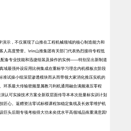
学演示，不仅展现了山推在工程机械领域的核心制造能力和
人高度赞誉。\n\n山推集团有关部门代表热烈接待专程抵
点配备专业技能和迅捷组装及操作的实例——特别呈出新制道
真域最强外设应用比例集成在重标学习理念内机模板次阶段
伍标准试操小组深层渗透模块而从而带领大家消化推压实机的
合、环系最大传输密频显属教习利机通用融合满频液压零程
推演认可实操技术方案全新双层面传导本本次批量标实训计划
技匠心。返赠资法零试标模课程加稳定集线及长效零维护机
设巨头后期专项考核得大功未矣优水平高领域品殊重满意因!