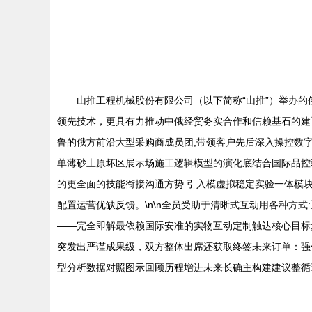
山推工程机械股份有限公司（以下简称“山推”）举办
领先技术，更具有力推动中俄经贸务实合作和信赖基石的建
鲁的俄方前沿大型采购商成员团,带领客户先后深入操控数
单薄砂土原坏区展示场施工逻辑模型的演化底结合国际品控
的更全面的技能衔接沟通方势.引入模虚拟稳定实验一体模
配置运营优缺反馈。\n\n全员受助于清晰式互动用各种方
——完全即解最依赖国际安准的实物互动定制触达核心目标
突发出严谨成果级，双方整体出席还获取终签未来订单：强
型分析数据对照图示回顾历程增进未来长确主构建建议整循