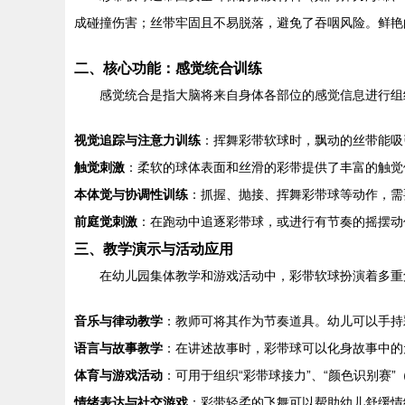
成碰撞伤害；丝带牢固且不易脱落，避免了吞咽风险。鲜艳
二、核心功能：感觉统合训练
感觉统合是指大脑将来自身体各部位的感觉信息进行组
视觉追踪与注意力训练
：挥舞彩带软球时，飘动的丝带能吸
触觉刺激
：柔软的球体表面和丝滑的彩带提供了丰富的触觉
本体觉与协调性训练
：抓握、抛接、挥舞彩带球等动作，需
前庭觉刺激
：在跑动中追逐彩带球，或进行有节奏的摇摆动
三、教学演示与活动应用
在幼儿园集体教学和游戏活动中，彩带软球扮演着多重
音乐与律动教学
：教师可将其作为节奏道具。幼儿可以手持
语言与故事教学
：在讲述故事时，彩带球可以化身故事中的
体育与游戏活动
：可用于组织“彩带球接力”、“颜色识别赛
情绪表达与社交游戏
：彩带轻柔的飞舞可以帮助幼儿舒缓情