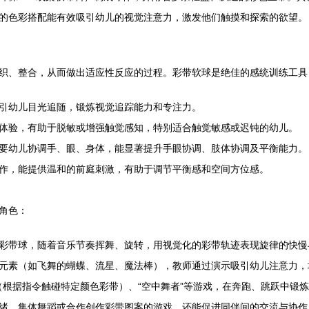
的色彩搭配能有效吸引幼儿的视觉注意力，激发他们触摸和探索的欲望。
织、整合，从而做出适应性反应的过程。彩带软球是绝佳的感统训练工具
引幼儿目光追随，锻炼视觉追踪能力和专注力。
体验，有助于脱敏或增强触觉感知，特别适合触觉敏感或迟钝的幼儿。
要幼儿协调手、眼、身体，能显著提升手眼协调、肢体协调及平衡能力。
作，能提供温和的前庭刺激，有助于调节平衡感和空间方位感。
角色：
彩带球，随着音乐节奏挥舞、旋转，用视觉化的彩带轨迹表现旋律的快慢
元素（如飞舞的蝴蝶、流星、魔法棒），教师通过演示吸引幼儿注意力，
”（根据指令触碰特定颜色彩带）、“空中舞者”等游戏，在奔跑、跳跃中锻
绪。集体舞蹈或合作创作彩带图案的游戏，还能促进同伴间的交流与协作