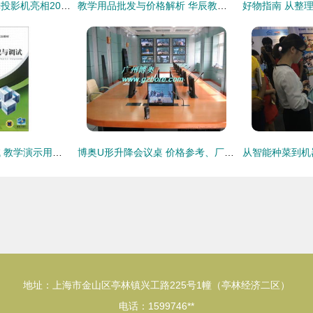
专注品质教学，理光投影机亮相2017年学前教育峰会暨教育用品博览会
教学用品批发与价格解析 华辰教学设备引领教学演示新潮流
电子产品装配与调试 教学演示用品在中职示范校建设中的实践与应用
博奥U形升降会议桌 价格参考、厂家信息、产品图片与教学演示应用解析
地址：上海市金山区亭林镇兴工路225号1幢（亭林经济二区）
电话：1599746**