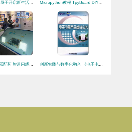
好物指南 从整理屋子开启新生活，打造高效居家教学演示空间
Micropython教程 TpyBoard DIY超声波测距仪实例演示
从智能种菜到机器配药 智造闪耀江苏大地
创新实践与数字化融合 《电子电器产品营销实务》课程教学新范式探索——以亚马逊智购网为例