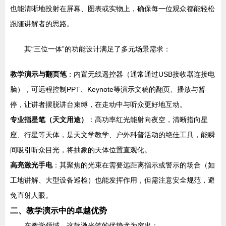
也能清晰地投射在屏幕、图表或实物上，确保每一位观众都能轻松
跟随讲解者的思路。
其“三位一体”的功能设计满足了多元场景需求：
教学演示与翻页笔
：内置无线遥控器（通常通过USB接收器连接电
脑），可远程控制PPT、Keynote等演示文稿的翻页、播放与暂
停，让讲者摆脱讲台束缚，在走动中与听众更好地互动。
专业指星笔（天文用途）
：高功率红光能射向夜空，清晰指向星
座、行星等天体，是天文学教学、户外科普活动的绝佳工具，能瞬
间吸引听众目光，将抽象的天体位置直观化。
高亮激光手电
：其聚焦的光束在需要远距离指示或警示的场合（如
工地讲解、大型设备巡检）也能发挥作用，但需注意安全规范，避
免直射人眼。
二、教学演示中的卓越优势
在教学领域，这款激光笔的优势尤为突出：