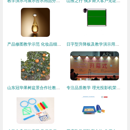
教学演示与展示告示用品分类商品指南
山推之行 俄罗斯大客户见证中国制造品质之旅圆满收官
产品修图教学示范 化妆品细节与质感的结构解析课
日字型升降板及教学演示用品采购指南 白板、绿板、水松板生产供应商优选
山东冠华果树盆景合作社教学演示用品 细节见真章，高清揭奥秘
专注品质教学 理光投影机荣获2017年学前教育行业峰会瞩目，引领高品质教育新纪元