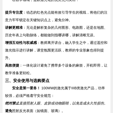
提升专注度
：动态的红色光点能有效引导学生的视线，将他们的注
意力牢牢锁定在关键知识点上，避免分神。
讲解更精准
：无论是解析复杂的几何图形、电路图，还是在地图、
历史年表上勾勒脉络，都能做到指哪讲哪，讲解清晰无误。
增强互动性与权威感
：教师离开讲台，融入学生之中，通过遥控和
激光指示进行讲解，课堂氛围更活跃，教师的专业形象也得到提
升。
高效便捷
：一体化设计避免了携带多个设备的麻烦，开机即用，让
教学准备更轻松。
三、安全使用与选购要点
安全是第一要务！
100MW的激光属于IIIB类激光产品，功率
较强，必须严格遵守安全规范：
绝对禁止
直接照射人眼、皮肤或动物眼睛，以免造成永久性损伤。
避免
照射反光表面（如镜面、玻璃）。