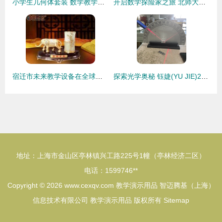
小学生几何体套装 数学教学与图形辨识的得力助手
开启数学探险家之旅 北师大版六年级新世纪教具套装，为孩子构筑学习乐高
宿迁市未来教学设备在全球企业库中的发展与创新应用
探索光学奥秘 钰婕(YU JIE)25015光的反射演示器——初中物理教学好帮手
地址：上海市金山区亭林镇兴工路225号1幢（亭林经济二区）
电话：1599746**
Copyright © 2026
www.cexqv.com
教学演示用品
智迈腾基（上海）
信息技术有限公司
教学演示用品
版权所有
Sitemap